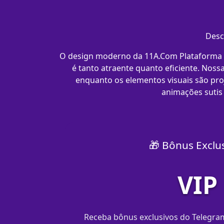
Desc
O design moderno da 11A.Com Plataforma c
é tanto atraente quanto eficiente. Noss
enquanto os elementos visuais são pro
animações sutis
🎁 Bônus Exclu
VIP
Receba bônus exclusivos do Telegra