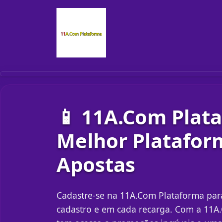
📱 11A.Com Plat
Melhor Platafor
Apostas
Cadastre-se na 11A.Com Plataforma pa
cadastro e em cada recarga. Com a 11A