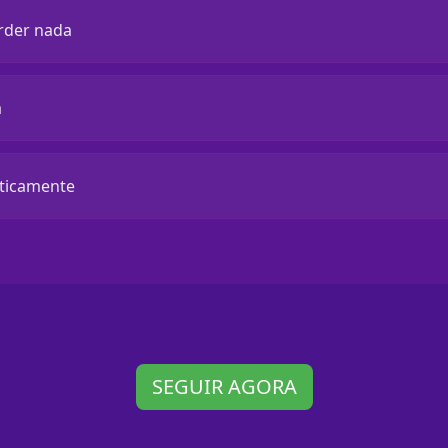
erder nada
a
aticamente
SEGUIR AGORA