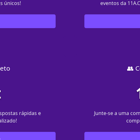
s únicos!
eventos da 11A.
reto
👥 
t
espostas rápidas e
Junte-se a uma com
lizado!
compa
e