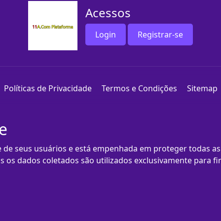
Acessos
Login
Registrar-se
Políticas de Privacidade
Termos e Condições
Sitemap
de
de de seus usuários e está empenhada em proteger todas as
 os dados coletados são utilizados exclusivamente para fi