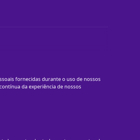
ssoais fornecidas durante o uso de nossos
 contínua da experiência de nossos