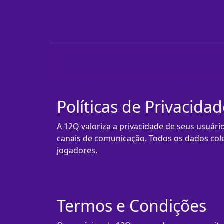
Políticas de Privacida
A 12Q valoriza a privacidade de seus usuár
canais de comunicação. Todos os dados cole
jogadores.
Termos e Condições