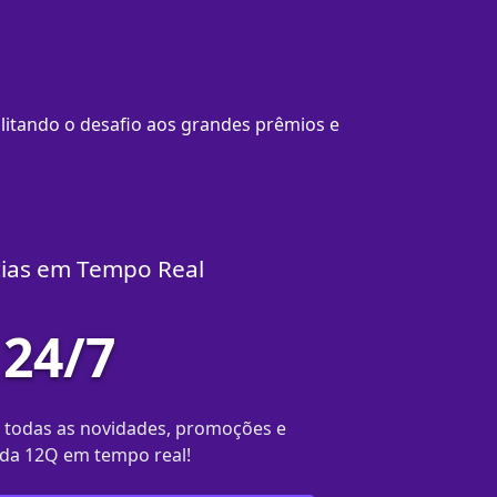
ilitando o desafio aos grandes prêmios e
cias em Tempo Real
24/7
e todas as novidades, promoções e
da 12Q em tempo real!