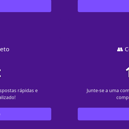
reto
👥 
t
espostas rápidas e
Junte-se a uma com
lizado!
compa
e