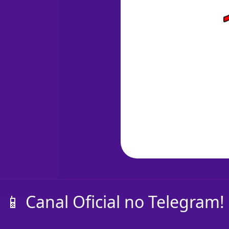
📱 Canal Oficial no Telegram!