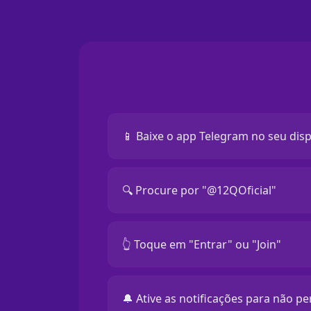
📱 Baixe o app Telegram no seu disp
🔍 Procure por "@12QOficial"
👆 Toque em "Entrar" ou "Join"
🔔 Ative as notificações para não p