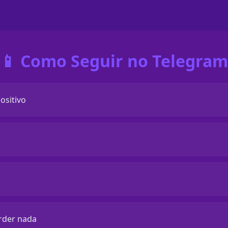
📱 Como Seguir no Telegram
ositivo
erder nada