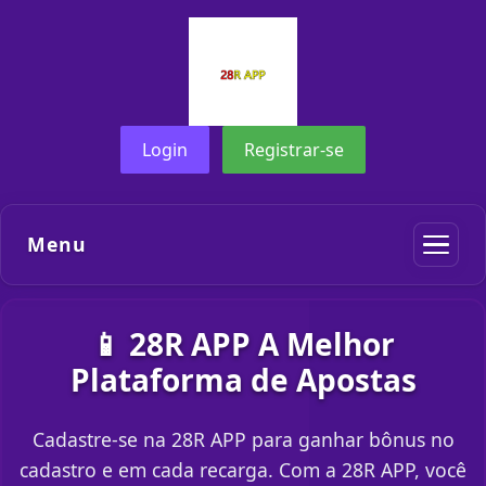
Login
Registrar-se
Menu
📱 28R APP A Melhor
Plataforma de Apostas
Cadastre-se na 28R APP para ganhar bônus no
cadastro e em cada recarga. Com a 28R APP, você