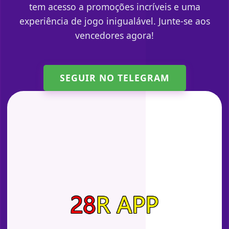
tem acesso a promoções incríveis e uma
experiência de jogo inigualável. Junte-se aos
vencedores agora!
SEGUIR NO TELEGRAM