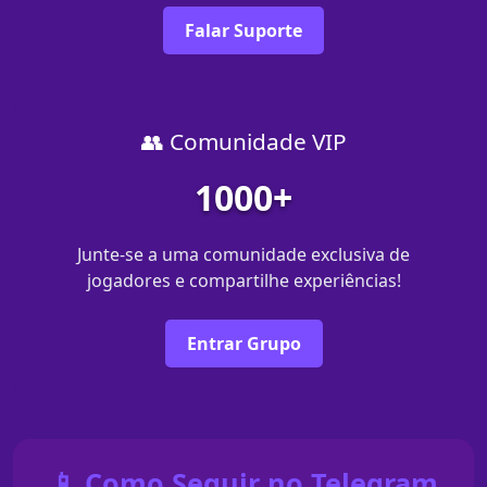
Falar Suporte
👥 Comunidade VIP
1000+
Junte-se a uma comunidade exclusiva de
jogadores e compartilhe experiências!
Entrar Grupo
📱 Como Seguir no Telegram