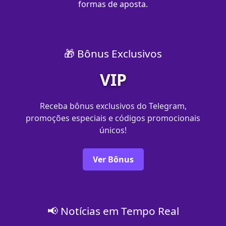
formas de aposta.
🎁 Bônus Exclusivos
VIP
Receba bônus exclusivos do Telegram,
promoções especiais e códigos promocionais
únicos!
Ver Bônus
📢 Notícias em Tempo Real