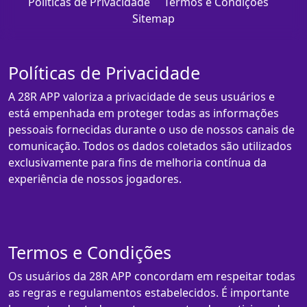
Políticas de Privacidade
Termos e Condições
Sitemap
Políticas de Privacidade
A 28R APP valoriza a privacidade de seus usuários e
está empenhada em proteger todas as informações
pessoais fornecidas durante o uso de nossos canais de
comunicação. Todos os dados coletados são utilizados
exclusivamente para fins de melhoria contínua da
experiência de nossos jogadores.
Termos e Condições
Os usuários da 28R APP concordam em respeitar todas
as regras e regulamentos estabelecidos. É importante