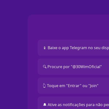
📱 Baixe o app Telegram no seu disp
🔍 Procure por "@30WimOficial"
👆 Toque em "Entrar" ou "Join"
🔔 Ative as notificações para não p