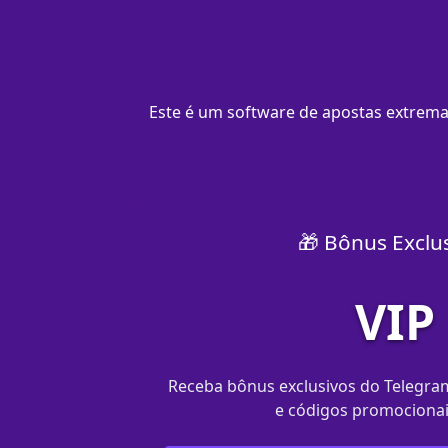
Este é um software de apostas extrema
🎁 Bônus Exclu
VIP
Receba bônus exclusivos do Telegra
e códigos promocionai