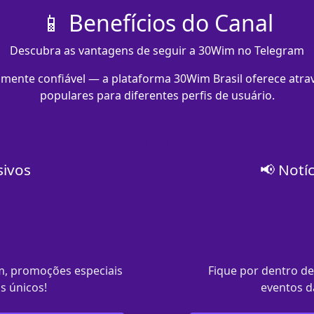
📱 Benefícios do Canal
Descubra as vantagens de seguir a 30Wim no Telegram
mente confiável — a plataforma 30Wim Brasil oferece atra
populares para diferentes perfis de usuário.
sivos
📢 Notí
m, promoções especiais
Fique por dentro d
s únicos!
eventos d