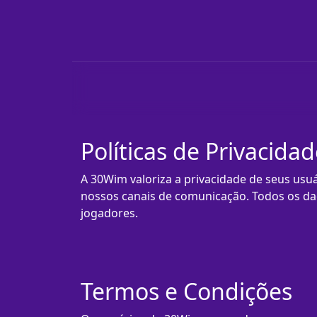
Políticas de Privacida
A 30Wim valoriza a privacidade de seus us
nossos canais de comunicação. Todos os dad
jogadores.
Termos e Condições