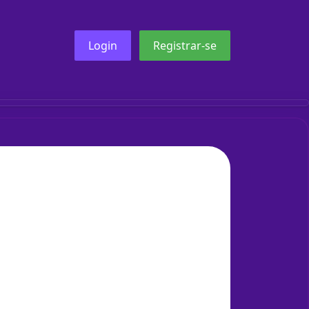
Login
Registrar-se