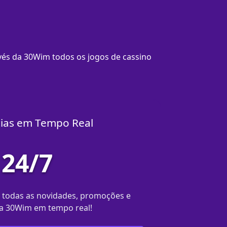
vés da 30Wim todos os jogos de cassino
cias em Tempo Real
24/7
e todas as novidades, promoções e
a 30Wim em tempo real!