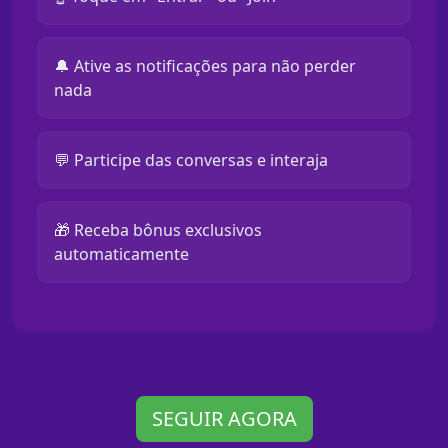
🔔 Ative as notificações para não perder
nada
💬 Participe das conversas e interaja
🎁 Receba bônus exclusivos
automaticamente
SEGUIR AGORA