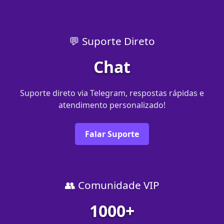
💬 Suporte Direto
Chat
Suporte direto via Telegram, respostas rápidas e
atendimento personalizado!
Falar Suporte
👥 Comunidade VIP
1000+