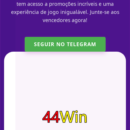
tem acesso a promoções incríveis e uma
experiência de jogo inigualável. Junte-se aos
vencedores agora!
SEGUIR NO TELEGRAM