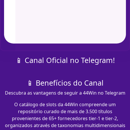
📱 Canal Oficial no Telegram!
📱 Benefícios do Canal
Descubra as vantagens de seguir a 44Win no Telegram
O catálogo de slots da 44Win compreende um
repositório curado de mais de 3.500 títulos
provenientes de 65+ fornecedores tier-1 e tier-2,
organizados através de taxonomias multidimensionais