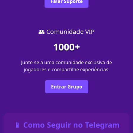
Falar Suporte
👥 Comunidade VIP
1000+
Junte-se a uma comunidade exclusiva de
jogadores e compartilhe experiências!
Entrar Grupo
📱 Como Seguir no Telegram