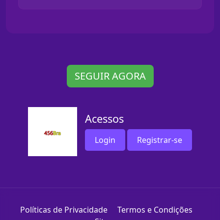
SEGUIR AGORA
Acessos
Login
Registrar-se
Políticas de Privacidade
Termos e Condições