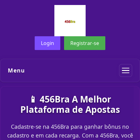
Login
Registrar-se
Menu
📱 456Bra A Melhor
Plataforma de Apostas
Cadastre-se na 456Bra para ganhar bônus no
cadastro e em cada recarga. Com a 456Bra, você