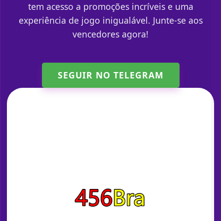
tem acesso a promoções incríveis e uma
experiência de jogo inigualável. Junte-se aos
vencedores agora!
SEGUIR NO TELEGRAM