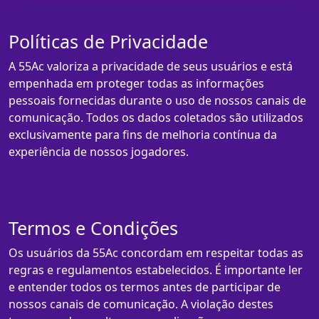
Políticas de Privacidade
A 55Ac valoriza a privacidade de seus usuários e está
empenhada em proteger todas as informações
pessoais fornecidas durante o uso de nossos canais de
comunicação. Todos os dados coletados são utilizados
exclusivamente para fins de melhoria contínua da
experiência de nossos jogadores.
Termos e Condições
Os usuários da 55Ac concordam em respeitar todas as
regras e regulamentos estabelecidos. É importante ler
e entender todos os termos antes de participar de
nossos canais de comunicação. A violação destes