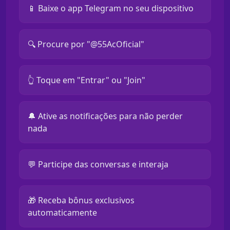
📱 Baixe o app Telegram no seu dispositivo
🔍 Procure por "@55AcOficial"
👆 Toque em "Entrar" ou "Join"
🔔 Ative as notificações para não perder
nada
💬 Participe das conversas e interaja
🎁 Receba bônus exclusivos
automaticamente