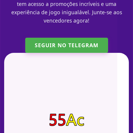
tem acesso a promoções incríveis e uma
experiência de jogo inigualável. Junte-se aos
vencedores agora!
SEGUIR NO TELEGRAM