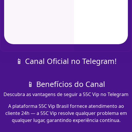
📱 Canal Oficial no Telegram!
📱 Benefícios do Canal
Descubra as vantagens de seguir a 55C Vip no Telegram
A plataforma 55C Vip Brasil fornece atendimento ao
cliente 24h — a 55C Vip resolve qualquer problema em
qualquer lugar, garantindo experiência contínua.