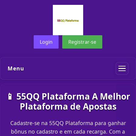
Login
Registrar-se
Menu
📱 55QQ Plataforma A Melhor
Plataforma de Apostas
Cadastre-se na 55QQ Plataforma para ganhar
bônus no cadastro e em cada recarga. Com a