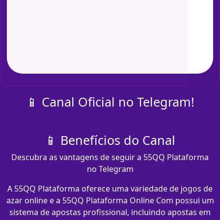
📱 Canal Oficial no Telegram!
📱 Benefícios do Canal
Descubra as vantagens de seguir a 55QQ Plataforma
no Telegram
A 55QQ Plataforma oferece uma variedade de jogos de
azar online e a 55QQ Plataforma Online Com possui um
sistema de apostas profissional, incluindo apostas em