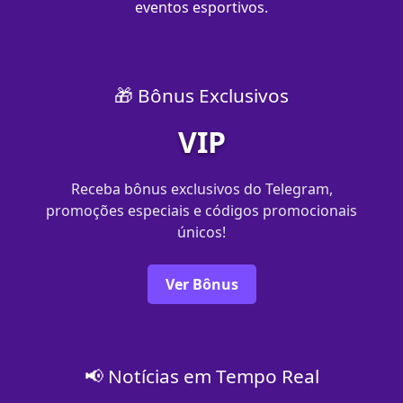
eventos esportivos.
🎁 Bônus Exclusivos
VIP
Receba bônus exclusivos do Telegram,
promoções especiais e códigos promocionais
únicos!
Ver Bônus
📢 Notícias em Tempo Real