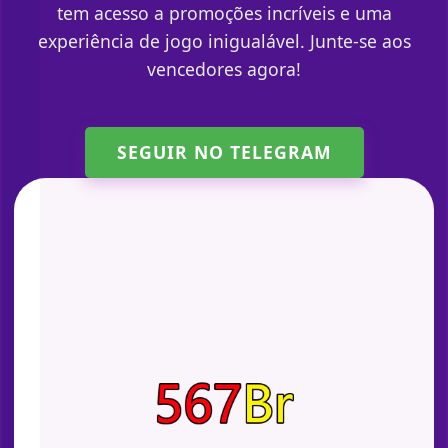
tem acesso a promoções incríveis e uma
experiência de jogo inigualável. Junte-se aos
vencedores agora!
SEGUIR NO TELEGRAM