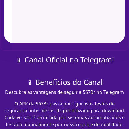
📱 Canal Oficial no Telegram!
📱 Benefícios do Canal
Descubra as vantagens de seguir a 567Br no Telegram
O APK da 567Br passa por rigorosos testes de
segurança antes de ser disponibilizado para download.
Cada versão é verificada por sistemas automatizados e
testada manualmente por nossa equipe de qualidade.