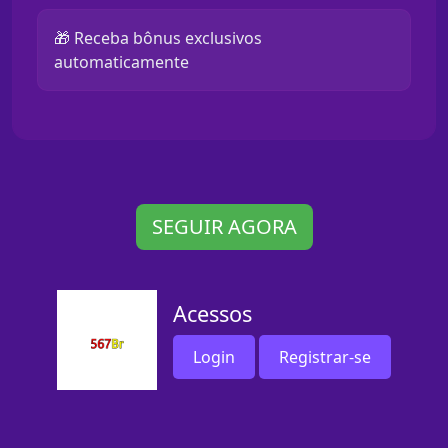
🎁 Receba bônus exclusivos
automaticamente
SEGUIR AGORA
Acessos
Login
Registrar-se