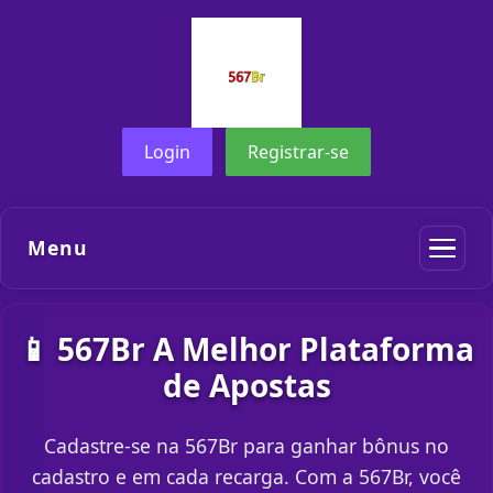
Login
Registrar-se
Menu
📱 567Br A Melhor Plataforma
de Apostas
Cadastre-se na 567Br para ganhar bônus no
cadastro e em cada recarga. Com a 567Br, você