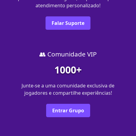
atendimento personalizado!
Falar Suporte
👥 Comunidade VIP
1000+
Junte-se a uma comunidade exclusiva de
jogadores e compartilhe experiências!
Entrar Grupo