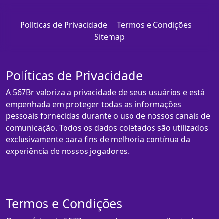
Políticas de Privacidade
Termos e Condições
Sitemap
Políticas de Privacidade
A 567Br valoriza a privacidade de seus usuários e está
empenhada em proteger todas as informações
pessoais fornecidas durante o uso de nossos canais de
comunicação. Todos os dados coletados são utilizados
exclusivamente para fins de melhoria contínua da
experiência de nossos jogadores.
Termos e Condições