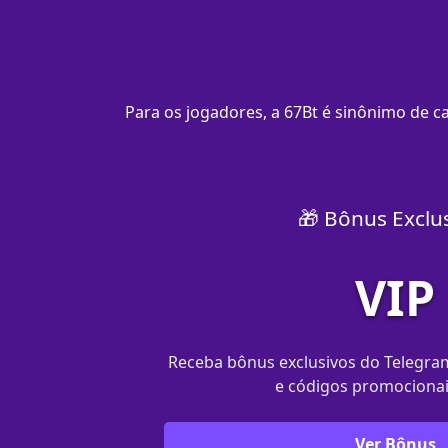
Para os jogadores, a 67Bt é sinônimo de ca
🎁 Bônus Exclu
VIP
Receba bônus exclusivos do Telegra
e códigos promocionai
Ver Bônus