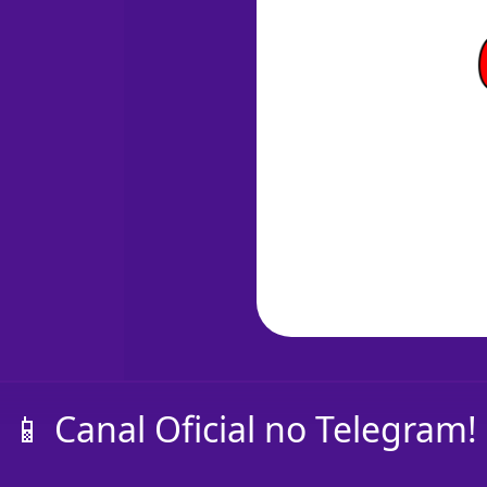
📱 Canal Oficial no Telegram!