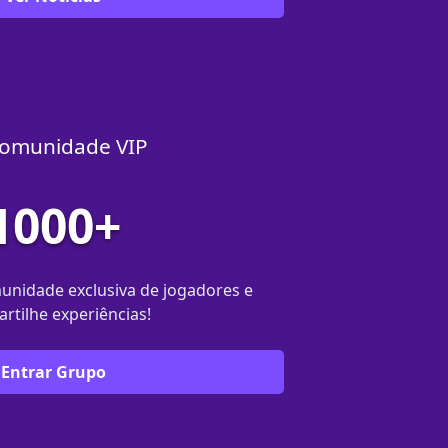
Comunidade VIP
1000+
unidade exclusiva de jogadores e
rtilhe experiências!
Entrar Grupo