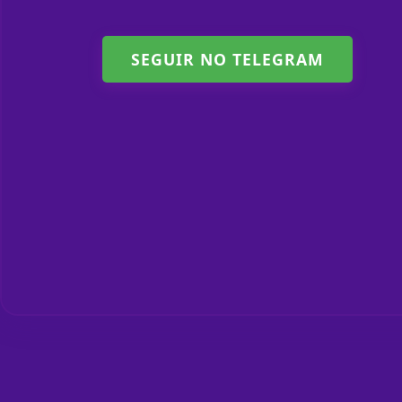
SEGUIR NO TELEGRAM