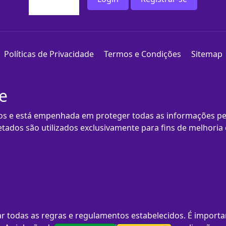
Políticas de Privacidade
Termos e Condições
Sitemap
de
rios e está empenhada em proteger todas as informações p
tados são utilizados exclusivamente para fins de melhoria
 todas as regras e regulamentos estabelecidos. É importa