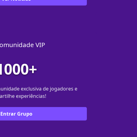
Comunidade VIP
1000+
unidade exclusiva de jogadores e
rtilhe experiências!
Entrar Grupo