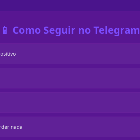
📱 Como Seguir no Telegram
ositivo
erder nada