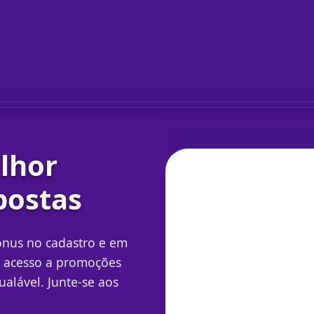
lhor
postas
ônus no cadastro e em
m acesso a promoções
ualável. Junte-se aos