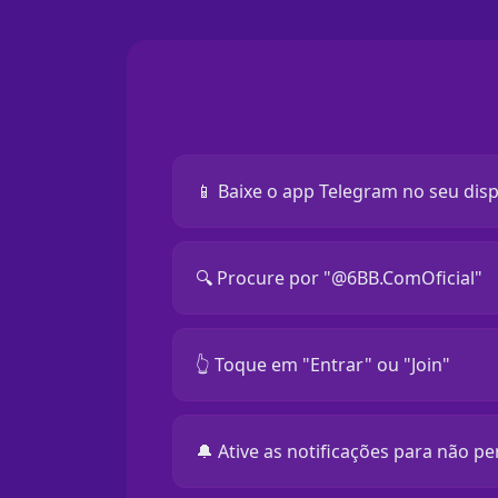
📱 Baixe o app Telegram no seu disp
🔍 Procure por "@6BB.ComOficial"
👆 Toque em "Entrar" ou "Join"
🔔 Ative as notificações para não p