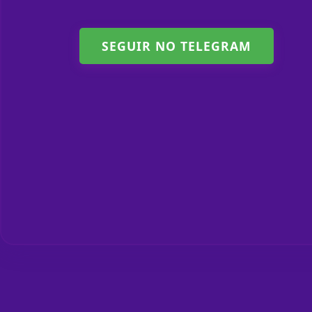
SEGUIR NO TELEGRAM