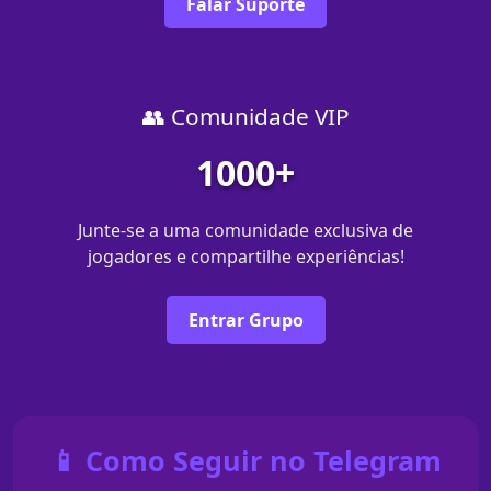
Falar Suporte
👥 Comunidade VIP
1000+
Junte-se a uma comunidade exclusiva de
jogadores e compartilhe experiências!
Entrar Grupo
📱 Como Seguir no Telegram