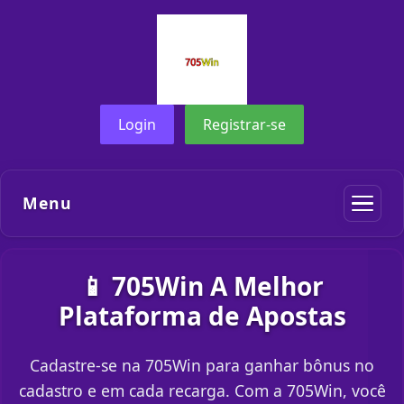
Login
Registrar-se
Menu
📱 705Win A Melhor
Plataforma de Apostas
Cadastre-se na 705Win para ganhar bônus no
cadastro e em cada recarga. Com a 705Win, você