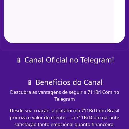
📱 Canal Oficial no Telegram!
📱 Benefícios do Canal
Descubra as vantagens de seguir a 711Brl.Com no
Telegram
Desde sua criação, a plataforma 711Brl.Com Brasil
prioriza o valor do cliente — a 711Brl.Com garante
satisfação tanto emocional quanto financeira.