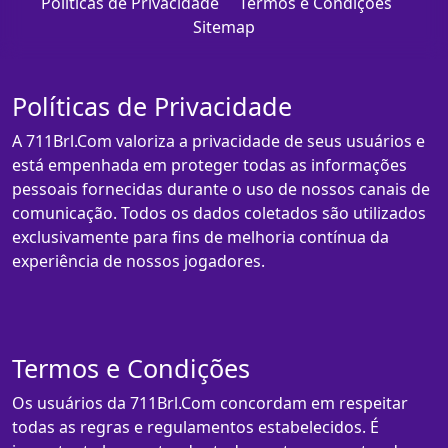
Políticas de Privacidade
Termos e Condições
Sitemap
Políticas de Privacidade
A 711Brl.Com valoriza a privacidade de seus usuários e
está empenhada em proteger todas as informações
pessoais fornecidas durante o uso de nossos canais de
comunicação. Todos os dados coletados são utilizados
exclusivamente para fins de melhoria contínua da
experiência de nossos jogadores.
Termos e Condições
Os usuários da 711Brl.Com concordam em respeitar
todas as regras e regulamentos estabelecidos. É