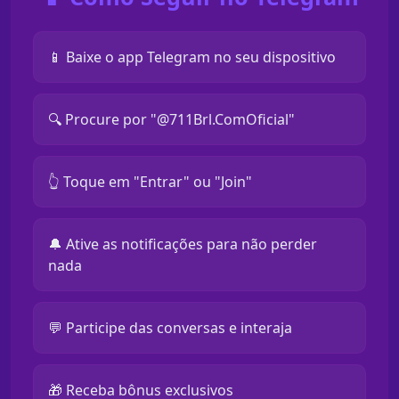
📱 Baixe o app Telegram no seu dispositivo
🔍 Procure por "@711Brl.ComOficial"
👆 Toque em "Entrar" ou "Join"
🔔 Ative as notificações para não perder
nada
💬 Participe das conversas e interaja
🎁 Receba bônus exclusivos