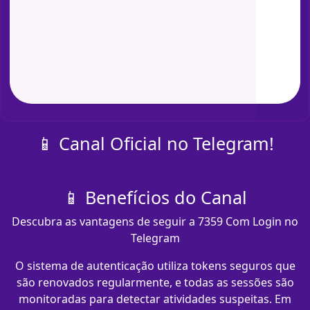
📱 Canal Oficial no Telegram!
📱 Benefícios do Canal
Descubra as vantagens de seguir a 7359 Com Login no
Telegram
O sistema de autenticação utiliza tokens seguros que
são renovados regularmente, e todas as sessões são
monitoradas para detectar atividades suspeitas. Em