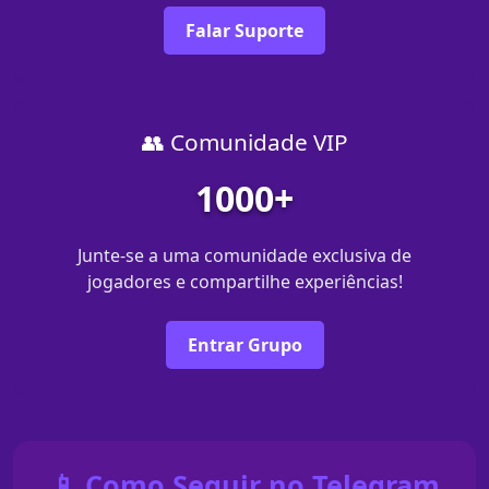
Falar Suporte
👥 Comunidade VIP
1000+
Junte-se a uma comunidade exclusiva de
jogadores e compartilhe experiências!
Entrar Grupo
📱 Como Seguir no Telegram