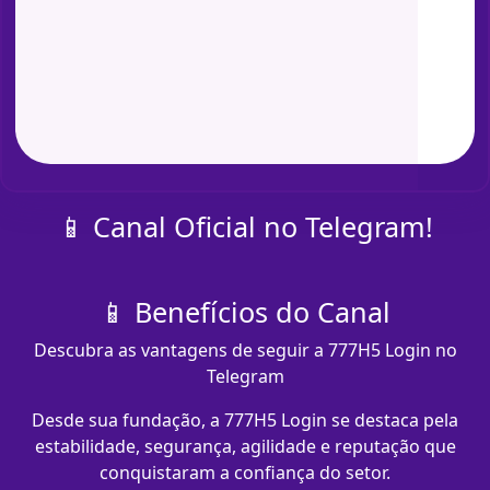
📱 Canal Oficial no Telegram!
📱 Benefícios do Canal
Descubra as vantagens de seguir a 777H5 Login no
Telegram
Desde sua fundação, a 777H5 Login se destaca pela
estabilidade, segurança, agilidade e reputação que
conquistaram a confiança do setor.