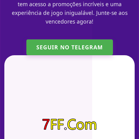
tem acesso a promoções incríveis e uma
experiência de jogo inigualável. Junte-se aos
vencedores agora!
SEGUIR NO TELEGRAM