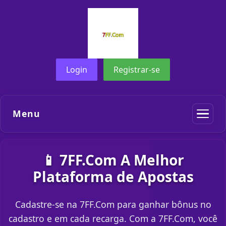
Login
Registrar-se
Menu
📱 7FF.Com A Melhor
Plataforma de Apostas
Cadastre-se na 7FF.Com para ganhar bônus no
cadastro e em cada recarga. Com a 7FF.Com, você