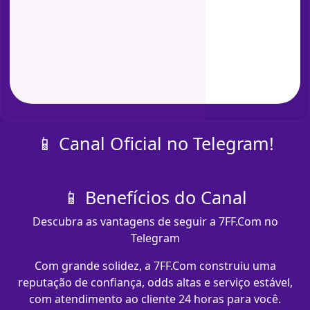
📱 Canal Oficial no Telegram!
📱 Benefícios do Canal
Descubra as vantagens de seguir a 7FF.Com no
Telegram
Com grande solidez, a 7FF.Com construiu uma
reputação de confiança, odds altas e serviço estável,
com atendimento ao cliente 24 horas para você.