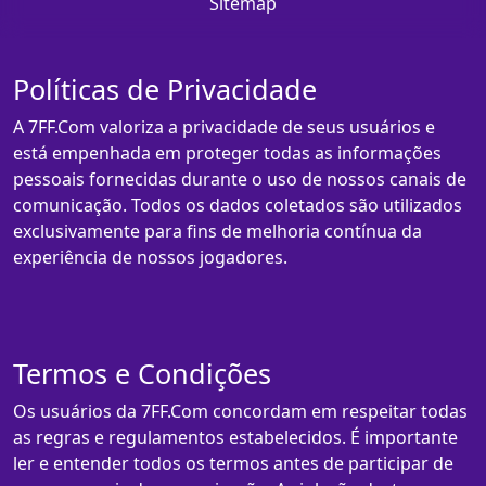
Sitemap
Políticas de Privacidade
A 7FF.Com valoriza a privacidade de seus usuários e
está empenhada em proteger todas as informações
pessoais fornecidas durante o uso de nossos canais de
comunicação. Todos os dados coletados são utilizados
exclusivamente para fins de melhoria contínua da
experiência de nossos jogadores.
Termos e Condições
Os usuários da 7FF.Com concordam em respeitar todas
as regras e regulamentos estabelecidos. É importante
ler e entender todos os termos antes de participar de