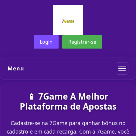
Login
Registrar-se
Menu
📱 7Game A Melhor
Plataforma de Apostas
Cadastre-se na 7Game para ganhar bônus no
cadastro e em cada recarga. Com a 7Game, você