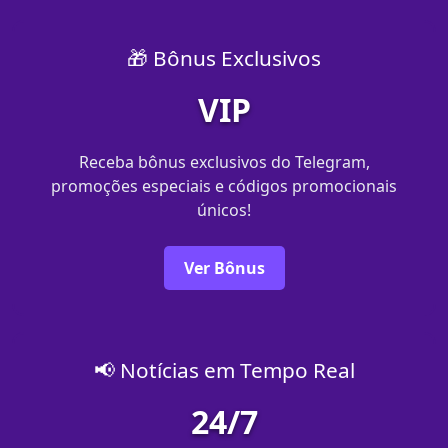
🎁 Bônus Exclusivos
VIP
Receba bônus exclusivos do Telegram,
promoções especiais e códigos promocionais
únicos!
Ver Bônus
📢 Notícias em Tempo Real
24/7