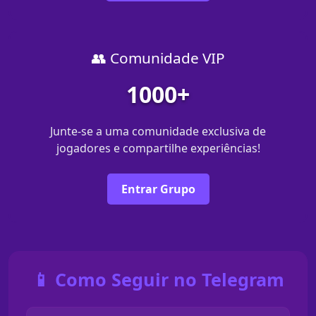
👥 Comunidade VIP
1000+
Junte-se a uma comunidade exclusiva de
jogadores e compartilhe experiências!
Entrar Grupo
📱 Como Seguir no Telegram