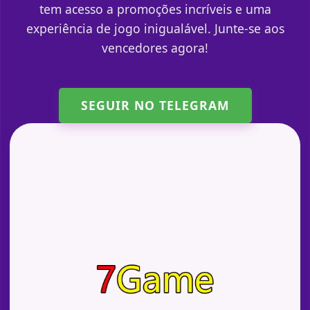
tem acesso a promoções incríveis e uma
experiência de jogo inigualável. Junte-se aos
vencedores agora!
SEGUIR NO TELEGRAM