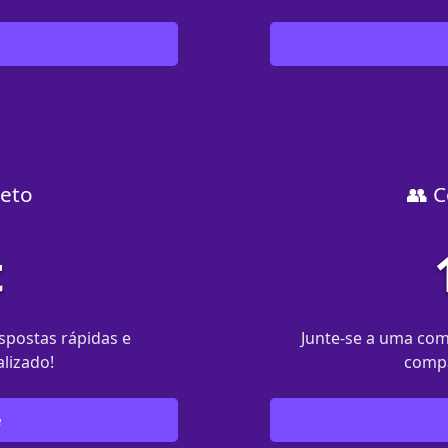
reto
👥 
t
espostas rápidas e
Junte-se a uma com
lizado!
compa
e