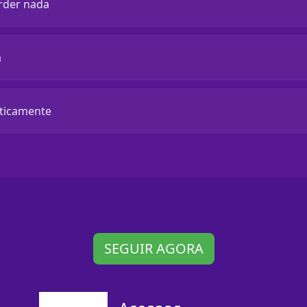
erder nada
a
aticamente
SEGUIR AGORA