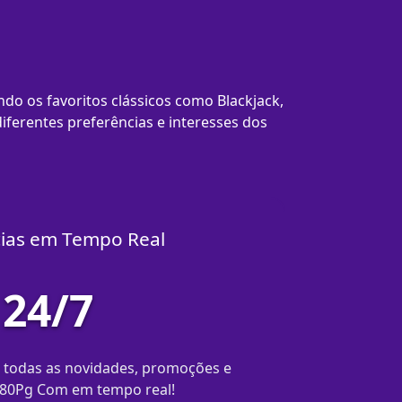
ndo os favoritos clássicos como Blackjack,
iferentes preferências e interesses dos
cias em Tempo Real
24/7
e todas as novidades, promoções e
 80Pg Com em tempo real!