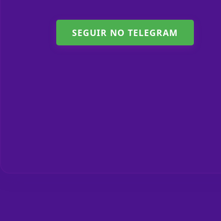
SEGUIR NO TELEGRAM