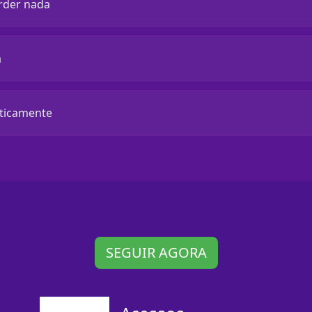
erder nada
a
aticamente
SEGUIR AGORA