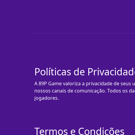
Políticas de Privacida
A 89P Game valoriza a privacidade de seus
nossos canais de comunicação. Todos os dad
jogadores.
Termos e Condições