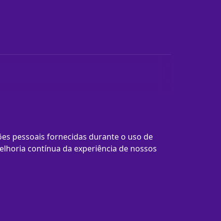
es pessoais fornecidas durante o uso de
elhoria contínua da experiência de nossos