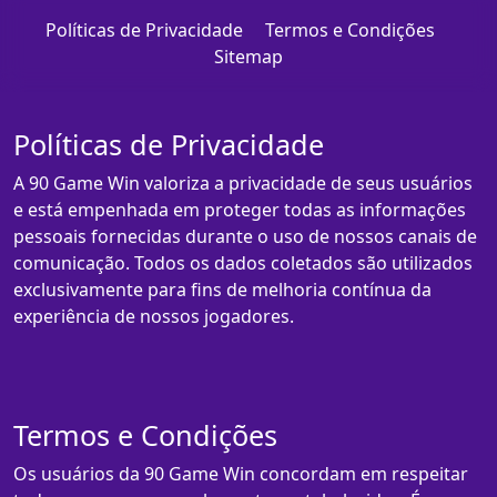
Políticas de Privacidade
Termos e Condições
Sitemap
Políticas de Privacidade
A 90 Game Win valoriza a privacidade de seus usuários
e está empenhada em proteger todas as informações
pessoais fornecidas durante o uso de nossos canais de
comunicação. Todos os dados coletados são utilizados
exclusivamente para fins de melhoria contínua da
experiência de nossos jogadores.
Termos e Condições
Os usuários da 90 Game Win concordam em respeitar