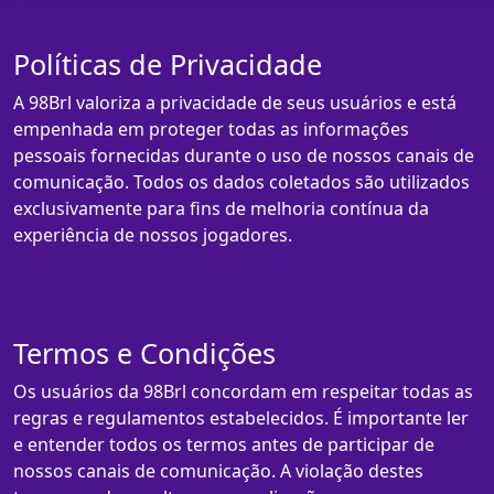
Políticas de Privacidade
A 98Brl valoriza a privacidade de seus usuários e está
empenhada em proteger todas as informações
pessoais fornecidas durante o uso de nossos canais de
comunicação. Todos os dados coletados são utilizados
exclusivamente para fins de melhoria contínua da
experiência de nossos jogadores.
Termos e Condições
Os usuários da 98Brl concordam em respeitar todas as
regras e regulamentos estabelecidos. É importante ler
e entender todos os termos antes de participar de
nossos canais de comunicação. A violação destes